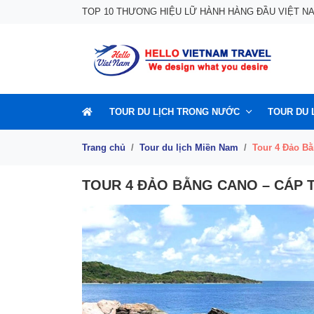
Skip to content
TOP 10 THƯƠNG HIỆU LỮ HÀNH HÀNG ĐẦU VIỆT N
TOUR DU LỊCH TRONG NƯỚC
TOUR DU 
Trang chủ
Tour du lịch Miền Nam
Tour 4 Đảo B
TOUR 4 ĐẢO BẰNG CANO – CÁP 