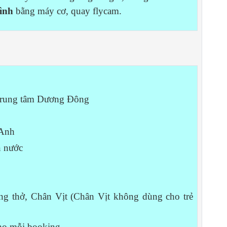
ình
bằng máy cơ, quay flycam.
 trung tâm Dương Đông
 Anh
n nước
g thở, Chân Vịt (Chân Vịt không dùng cho trẻ
ho mỗi booking.