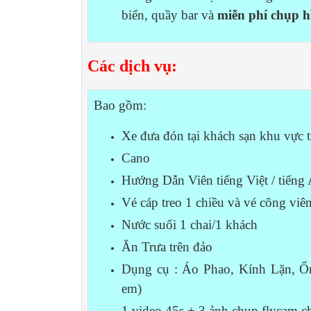
biển, quầy bar và
miễn phí chụp h
Các dịch vụ:
Bao gồm:
Xe đưa đón tại khách sạn khu vực
Cano
Hướng Dẫn Viên tiếng Việt / tiếng
Vé cáp treo 1 chiều và vé công viê
Nước suối 1 chai/1 khách
Ăn Trưa trên đảo
Dụng cụ : Áo Phao, Kính Lặn, Ốn
em)
1 video 45s + 3 ảnh chụp flycam c