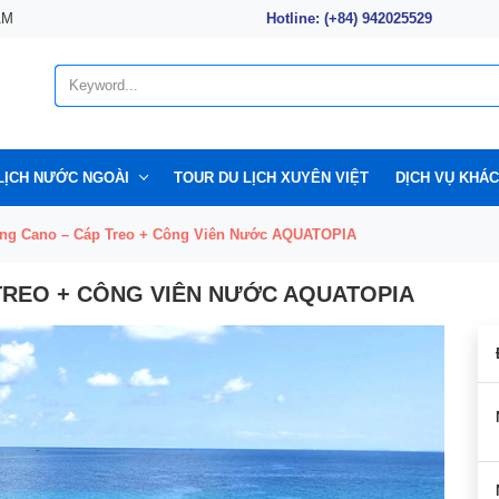
AM
Hotline: (+84) 942025529
LỊCH NƯỚC NGOÀI
TOUR DU LỊCH XUYÊN VIỆT
DỊCH VỤ KHÁC
ằng Cano – Cáp Treo + Công Viên Nước AQUATOPIA
TREO + CÔNG VIÊN NƯỚC AQUATOPIA