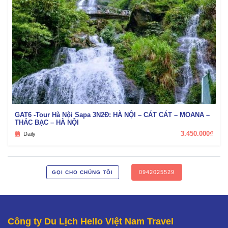
GAT6 -Tour Hà Nội Sapa 3N2Đ: HÀ NỘI – CÁT CÁT – MOANA –
THÁC BẠC – HÀ NỘI
3.450.000₫
Daily
0942025529
GỌI CHO CHÚNG TÔI
Công ty Du Lịch Hello Việt Nam Travel