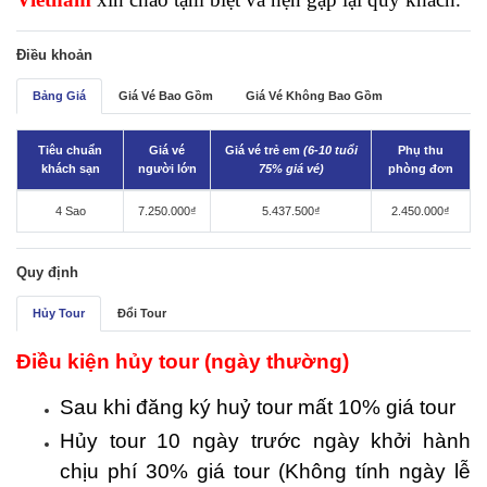
Điều khoản
Bảng Giá
Giá Vé Bao Gồm
Giá Vé Không Bao Gồm
Tiêu chuẩn
Giá vé
Giá vé trẻ em
(6-10 tuổi
Phụ thu
khách sạn
người lớn
75% giá vé)
phòng đơn
4 Sao
7.250.000₫
5.437.500₫
2.450.000₫
Quy định
Hủy Tour
Đổi Tour
Điều kiện hủy tour (ngày thường)
Sau khi đăng ký huỷ tour mất 10% giá tour
Hủy tour 10 ngày trước ngày khởi hành
chịu phí 30% giá tour (Không tính ngày lễ