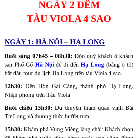
NGÀY 2 ĐÊM
TÀU VIOLA 4 SAO
NGÀY 1: HÀ NỘI – HẠ LONG
Buổi sáng 07h45 – 08h30:
Đón quý khách ở khách
sạn Phố Cổ
Hà Nội
để đi đến
Hạ Long
(bằng ô tô)
bắt đầu tour du lịch Hạ Long trên tàu Viola 4 sao.
12h30:
Đến Hòn Gai Cảng, thành phố Hạ Long.
Nhận phòng trên Tàu Viola
Buổi chiều 13h30:
Du thuyền tham quan vịnh Bái
Tử Long và thưởng thức buffet trưa
15h30:
Khám phá Vung Viêng làng chài: Khách chọn
để khám phá cuộc sống hàng ngày của cộng đồng