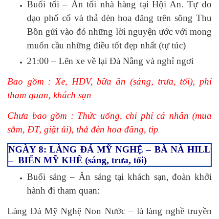
Buổi tối – Ăn tối nhà hàng tại Hội An. Tự do
dạo phố cổ và thả đèn hoa đăng trên sông Thu
Bồn gửi vào đó những lời nguyện ước với mong
muốn cầu những điều tốt đẹp nhất (tự túc)
21:00 – Lên xe về lại Đà Nẵng và nghỉ ngơi
Bao gồm : Xe, HDV, bữa ăn (sáng, trưa, tối), phí
tham quan, khách sạn
Chưa bao gồm : Thức uống, chi phí cá nhân (mua
sắm, ĐT, giặt ủi), thả đèn hoa đăng, tip
NGÀY 8: LÀNG ĐÁ MỸ NGHỆ – BÀ NÀ HILL
– BIỂN MỸ KHÊ (sáng, trưa, tối)
Buổi sáng – Ăn sáng tại khách sạn, đoàn khởi
hành đi tham quan:
Làng Đá Mỹ Nghệ Non Nước – là làng nghề truyền