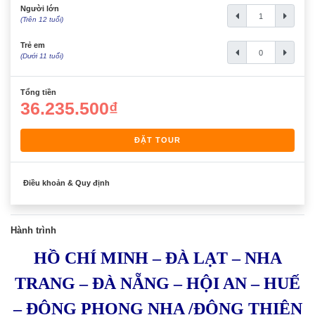
Người lớn
(Trên 12 tuổi)
Trẻ em
(Dưới 11 tuổi)
Tổng tiền
36.235.500₫
ĐẶT TOUR
Điều khoản & Quy định
Hành trình
HỒ CHÍ MINH – ĐÀ LẠT – NHA
TRANG – ĐÀ NẴNG – HỘI AN – HUẾ
– ĐỘNG PHONG NHA /ĐỘNG THIÊN