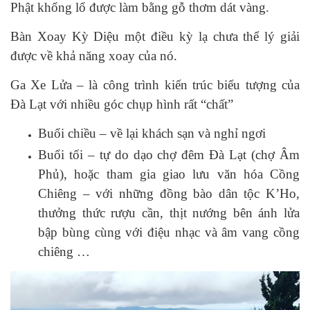
Phật khổng lổ được làm bằng gỗ thơm dát vàng.
Bàn Xoay Kỳ Diệu một điều kỳ lạ chưa thể lý giải
được về khả năng xoay của nó.
Ga Xe Lửa – là công trình kiến trúc biểu tượng của
Đà Lạt với nhiều góc chụp hình rất “chất”
Buổi chiều – về lại khách sạn và nghỉ ngơi
Buổi tối – tự do dạo chợ đêm Đà Lạt (chợ Âm
Phủ), hoặc tham gia giao lưu văn hóa Cồng
Chiêng – với những đồng bào dân tộc K’Ho,
thưởng thức rượu cần, thịt nướng bên ánh lửa
bập bùng cùng với điệu nhạc và âm vang cồng
chiêng …