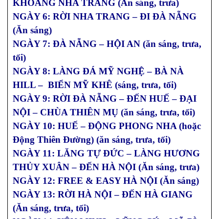
KHOÁNG NHA TRANG (Ăn sáng, trưa)
NGÀY 6: RỜI NHA TRANG – ĐI ĐÀ NẴNG
(Ăn sáng)
NGÀY 7: ĐÀ NẴNG – HỘI AN (ăn sáng, trưa,
tối)
NGÀY 8: LÀNG ĐÁ MỸ NGHỆ – BÀ NÀ
HILL – BIỂN MỸ KHÊ (sáng, trưa, tối)
NGÀY 9: RỜI ĐÀ NẴNG – ĐẾN HUẾ – ĐẠI
NỘI – CHÙA THIÊN MỤ (ăn sáng, trưa, tối)
NGÀY 10: HUẾ – ĐỘNG PHONG NHA (hoặc
Động Thiên Đường) (ăn sáng, trưa, tối)
NGÀY 11: LĂNG TỰ ĐỨC – LÀNG HƯƠNG
THỦY XUÂN – ĐẾN HÀ NỘI (Ăn sáng, trưa)
NGÀY 12: FREE & EASY HÀ NỘI (Ăn sáng)
NGÀY 13: RỜI HÀ NỘI – ĐẾN HÀ GIANG
(Ăn sáng, trưa, tối)