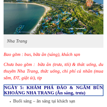
Nha Trang
Bao gồm : bus, bữa ăn (sáng), khách sạn
Chưa bao gồm : bữa ăn (trưa, tối) & thức uống, du
thuyền Nha Trang, thức uống, chi phí cá nhân (mua
sắm, ĐT, giặt ủi), tip
NGÀY 5: KHÁM PHÁ ĐẢO & NGÂM BÙN
KHOÁNG NHA TRANG (Ăn sáng, trưa)
Buổi sáng – ăn sáng tại khách sạn