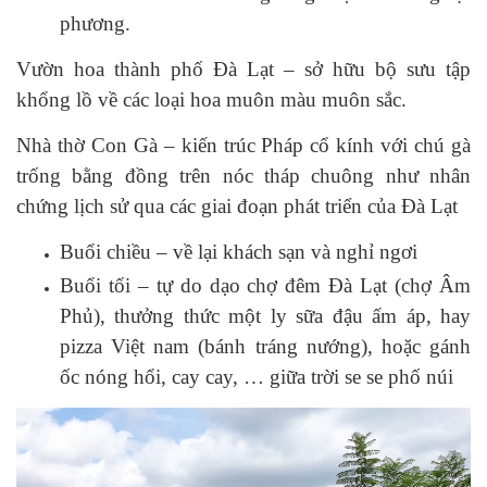
phương.
Vườn hoa thành phố Đà Lạt – sở hữu bộ sưu tập
khổng lồ về các loại hoa muôn màu muôn sắc.
Nhà thờ Con Gà – kiến trúc Pháp cổ kính với chú gà
trống bằng đồng trên nóc tháp chuông như nhân
chứng lịch sử qua các giai đoạn phát triển của Đà Lạt
Buổi chiều – về lại khách sạn và nghỉ ngơi
Buổi tối – tự do dạo chợ đêm Đà Lạt (chợ Âm
Phủ), thưởng thức một ly sữa đậu ấm áp, hay
pizza Việt nam (bánh tráng nướng), hoặc gánh
ốc nóng hổi, cay cay, … giữa trời se se phố núi