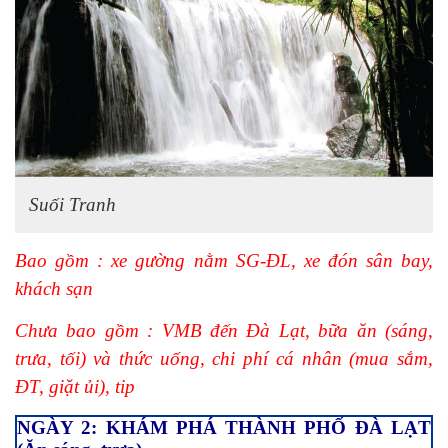
Suối Tranh
Bao gồm : xe gường nằm SG-ĐL, xe đón sân bay,
khách sạn
Chưa bao gồm : VMB đến Đà Lạt, bữa ăn (sáng,
trưa, tối) và thức uống, chi phí cá nhân (mua sắm,
ĐT, giặt ủi), tip
NGÀY 2: KHÁM PHÁ THÀNH PHỐ ĐÀ LẠT