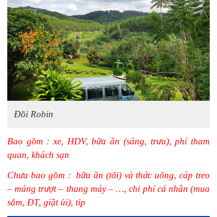
Đồi Robin
Bao gồm : xe, HDV, bữa ăn (sáng, trưa), phí tham
quan, khách sạn
Chưa bao gồm : bữa ăn (tối) và thức uống, cáp treo
– máng trượt – thang máy – …, chi phí cá nhân (mua
sắm, ĐT, giặt ủi), tip