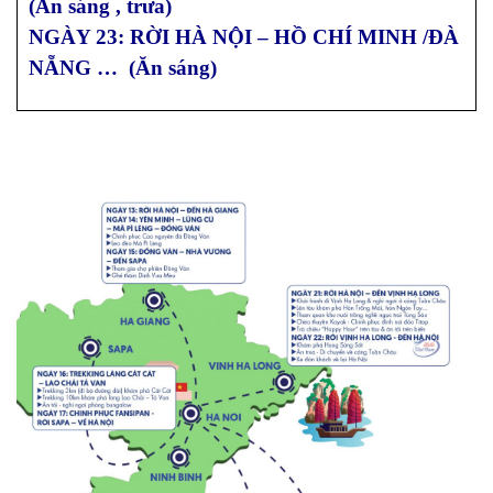
(Ăn sáng , trưa)
NGÀY 23: RỜI HÀ NỘI – HỒ CHÍ MINH /ĐÀ
NẴNG … (Ăn sáng)