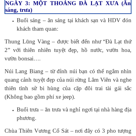
NGÀY 3: MỘT THOÁNG ĐÀ LẠT XƯA (Ăn
sáng, trưa)
Buổi sáng – ăn sáng tại khách sạn và HDV đón
khách tham quan:
Thung Lũng Vàng – được biết đến như “Đà Lạt thứ
2” với thiên nhiên tuyệt đẹp, hồ nước, vườn hoa,
vườn bonsai….
Núi Lang Biang – từ đỉnh núi bạn có thể ngắm nhìn
quang cảnh tuyệt đẹp của núi rừng Lâm Viên và nghe
thiên tình sử bi hùng của cặp đôi trai tài gái sắc
(Không bao gồm phí xe jeep).
Buổi trưa – ăn trưa và nghỉ ngơi tại nhà hàng địa
phương.
Chùa Thiên Vương Cổ Sát – nơi đây có 3 pho tượng