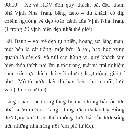
08:00 – Xe và HDV đón quý khách, bắt đầu khám
phá Vịnh Nha Trang bằng cano – du khách có dịp
chiêm ngưỡng vẻ đẹp toàn cảnh của Vịnh Nha Trang
(1 trong 29 vịnh biển đẹp nhất thế giới)
Bãi Tranh – với vẻ đẹp tự nhiên, hoang sơ, lãng mạn,
một bên là cát trắng, một bên là sỏi, bao bọc xung
quanh là cây cối và núi cao hùng vĩ, quý khách tắm
biển thỏa thích nơi làn nước trong mát và trải nghiệm
cảm giác cực thích thú với những hoạt động giải trí
như : Mô tô nước, kéo dù bay, kéo phao chuối, lướt
ván (chi phí tự túc).
Làng Chài – hệ thống lồng bè nuôi trồng hải sản lớn
nhất tại Vịnh Nha Trang. Dùng bữa trưa tại đây. Đồng
thời Quý khách có thể thưởng thức hải sản tươi sống
trên những nhà hàng nổi (chi phí tự túc).