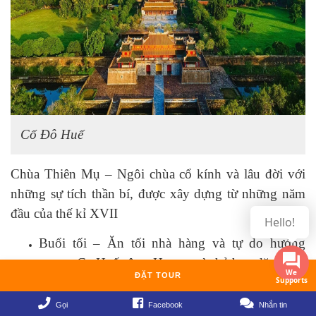
Cố Đô Huế
Chùa Thiên Mụ – Ngôi chùa cổ kính và lâu đời với
những sự tích thần bí, được xây dựng từ những năm
đầu của thế kỉ XVII
Hello!
Buổi tối – Ăn tối nhà hàng và tự do hưởng
ngoạn Ca Huế sông Hương và thả hoa đăng cầu
ĐẶT TOUR
may mắn, mạnh khỏe, hạnh phúc (tự túc).
Gọi
Facebook
Nhắn tin
Bao gồm : Xe, HDV, bữa ăn (sáng, trưa, tối), phí