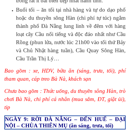
trong rất ít bãi biển đẹp nhất hành tinh.
Buổi tối – ăn tối tại nhà hàng và tự do dạo phố
hoặc du thuyền sông Hàn (chi phí tự túc) ngắm
thành phố Đà Nẵng lung linh về đêm với hàng
loạt cây Cầu nổi tiếng và độc đáo nhất như Cầu
Rồng (phun lửa, nước lúc 21h00 vào tối thứ Bảy
và Chủ Nhật hàng tuần), Cầu Quay Sông Hàn,
Cầu Trần Thị Lý…
Bao gồm : xe, HDV, bữa ăn (sáng, trưa, tối), phí
tham quan, cáp treo Bà Nà, khách sạn
Chưa bao gồm : Thức uống, du thuyền sông Hàn, trò
chơi Bà Nà, chi phí cá nhân (mua sắm, ĐT, giặt ủi),
tip
NGÀY 9: RỜI ĐÀ NẴNG – ĐẾN HUẾ – ĐẠI
NỘI – CHÙA THIÊN MỤ (ăn sáng, trưa, tối)