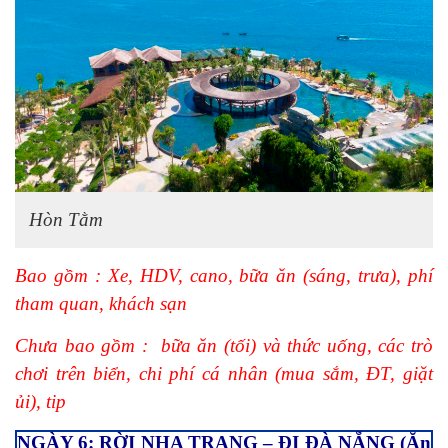
Hòn Tằm
Bao gồm : Xe, HDV, cano, bữa ăn (sáng, trưa), phí
tham quan, khách sạn
Chưa bao gồm : bữa ăn (tối) và thức uống, các trò
chơi trên biển, chi phí cá nhân (mua sắm, ĐT, giặt
ủi), tip
NGÀY 6: RỜI NHA TRANG – ĐI ĐÀ NẴNG (Ăn