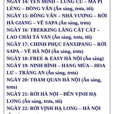
NGÀY 14: YÊN MINH – LŨNG CÚ – MÃ PÌ
LÈNG – ĐỒNG VĂN (Ăn sáng, trưa, tối)
NGÀY 15: ĐỒNG VĂN – NHÀ VƯƠNG – RỜI
HÀ GIANG – VỀ SAPA (Ăn sáng, trưa)
NGÀY 16: TREKKING LÀNG CÁT CÁT –
LAO CHẢI TẢ VAN (Ăn sáng, trưa, tối)
NGÀY 17: CHINH PHỤC FANXIPANG – RỜI
SAPA – VỀ HÀ NỘI (Ăn sáng, trưa)
NGÀY 18: FREE & EASY HÀ NỘI (Ăn sáng)
NGÀY 19: NINH BÌNH – HANG MÚA – HOA
LƯ – TRÀNG AN (Ăn sáng, trưa)
NGÀY 20: THAM QUAN HÀ NỘI (Ăn sáng,
trưa)
NGÀY 21: RỜI HÀ NỘI – ĐẾN VỊNH HẠ
LONG (Ăn sáng, trưa, tối)
NGÀY 22: RỜI VỊNH HẠ LONG – HÀ NỘI