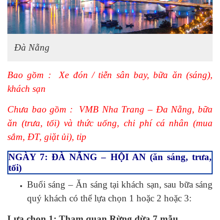
Đà Nẵng
Bao gồm : Xe đón / tiễn sân bay, bữa ăn (sáng),
khách sạn
Chưa bao gồm : VMB Nha Trang – Đa Nẵng, bữa
ăn (trưa, tối) và thức uống, chi phí cá nhân (mua
sắm, ĐT, giặt ủi), tip
NGÀY 7: ĐÀ NẴNG – HỘI AN (ăn sáng, trưa,
tối)
Buổi sáng – Ăn sáng tại khách sạn, sau bữa sáng
quý khách có thể lựa chọn 1 hoặc 2 hoặc 3:
Lựa chọn 1: Tham quan Rừng dừa 7 mẫu