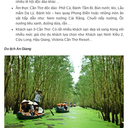
nhiều lễ hội độc đáo khác….
Ẩm thực Cần Thơ độc đáo: Phở Cá, Bánh Tằm Bì, Bún nước lèo, Lẩu
mắm Dạ Lý, Bánh hỏi – heo quay Phong Điền hoặc những món ăn
vặt hấp dẫn như: Nem nướng Cái Răng, Chuối nếp nướng, Ốc
nướng tiêu xanh, đuông dừa, rắn….
Khách sạn ở Cần Thơ: Có rất nhiều khách sạn đẹp và sang trọng với
nhiều mức giá cho du khách lựa chọn như Khách sạn Ninh Kiều 2,
Cửu Long, Hậu Giang, Victoria Cần Thơ Resort…
Du lịch An Giang