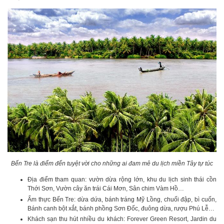
Bến Tre là điểm đến tuyệt vời cho những ai đam mê du lịch miền Tây tự túc
Địa điểm tham quan: vườn dừa rộng lớn, khu du lịch sinh thái cồn
Thới Sơn, Vườn cây ăn trái Cái Mơn, Sân chim Vàm Hồ…
Ẩm thực Bến Tre: dừa dứa, bánh tráng Mỹ Lồng, chuối đập, bì cuốn,
Bánh canh bột xắt, bánh phồng Sơn Đốc, đuông dừa, rượu Phú Lễ…
Khách sạn thu hút nhiều du khách: Forever Green Resort, Jardin du