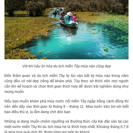
Với khí hậu ôn hòa du lịch miền Tây mùa nào cũng đẹp
Đến thăm quan và du lịch miền Tây tự túc vào bất kỳ mùa nào trong năm
cũng đều có nét đẹp riêng để khám phá. Tùy theo sở thích nên mọi người
cần lên kế hoạch và chọn thời gian thích hợp để được trải nghiệm đúng như
mong muốn.
Nếu bạn muốn khám phá mùa nước nổi miền Tây ngập trắng cánh đồng thì
nên đến đây vào thời gian từ tháng 9 – tháng 11. Mùa nước tràn bờ với biết
bao điều thú vị, lạ lẫm đang chờ đón bạn.
Những ai đang muốn chiêm ngưỡng và thưởng thức cây trái đặc sản tại các
miệt vườn miền Tây thì du lịch mùa hè là thích hợp nhất. Khoảng tháng 6,7,8
là mùa hoa quả chín đỏ, thơm lừng gọi mời du khách.