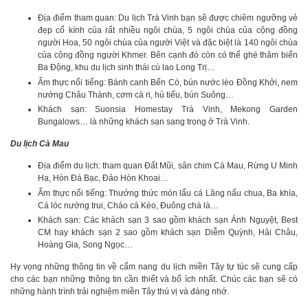
Địa điểm tham quan: Du lịch Trà Vinh bạn sẽ được chiêm ngưỡng vẻ
đẹp cổ kính của rất nhiều ngôi chùa, 5 ngôi chùa của cộng đồng
người Hoa, 50 ngôi chùa của người Việt và đặc biệt là 140 ngôi chùa
của cộng đồng người Khmer. Bên cạnh đó còn có thể ghé thăm biển
Ba Động, khu du lịch sinh thái cù lao Long Trị…
Ẩm thực nổi tiếng: Bánh canh Bến Có, bún nước lèo Đồng Khởi, nem
nướng Châu Thành, cơm cà ri, hủ tiếu, bún Suông…
Khách sạn: Suonsia Homestay Trà Vinh, Mekong Garden
Bungalows… là những khách sạn sang trọng ở Trà Vinh.
Du lịch Cà Mau
Địa điểm du lịch: tham quan Đất Mũi, sân chim Cà Mau, Rừng U Minh
Hạ, Hòn Đá Bạc, Đảo Hòn Khoai…
Ẩm thực nổi tiếng: Thưởng thức món lẩu cá Lăng nấu chua, Ba khía,
Cá lóc nướng trui, Cháo cá Kèo, Đuông chà là…
Khách sạn: Các khách sạn 3 sao gồm khách sạn Ánh Nguyệt, Best
CM hay khách sạn 2 sao gồm khách sạn Diễm Quỳnh, Hải Châu,
Hoàng Gia, Song Ngọc…
Hy vọng những thông tin về cẩm nang du lịch miền Tây tự túc sẽ cung cấp
cho các bạn những thông tin cần thiết và bổ ích nhất. Chúc các bạn sẽ có
những hành trình trải nghiệm miền Tây thú vị và đáng nhớ.