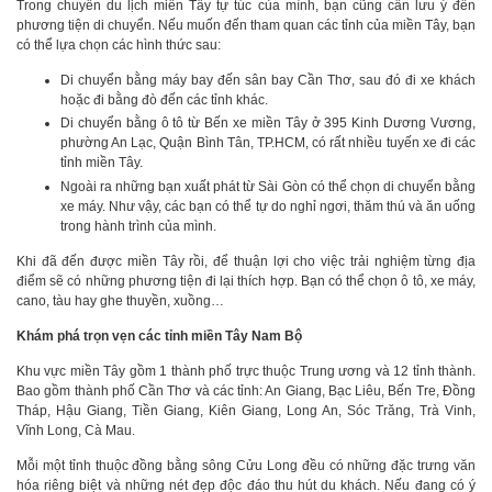
Trong chuyến du lịch miền Tây tự túc của mình, bạn cũng cần lưu ý đến
phương tiện di chuyển. Nếu muốn đến tham quan các tỉnh của miền Tây, bạn
có thể lựa chọn các hình thức sau:
Di chuyển bằng máy bay đến sân bay Cần Thơ, sau đó đi xe khách
hoặc đi bằng đò đến các tỉnh khác.
Di chuyển bằng ô tô từ Bến xe miền Tây ở 395 Kinh Dương Vương,
phường An Lạc, Quận Bình Tân, TP.HCM, có rất nhiều tuyến xe đi các
tỉnh miền Tây.
Ngoài ra những bạn xuất phát từ Sài Gòn có thể chọn di chuyển bằng
xe máy. Như vậy, các bạn có thể tự do nghỉ ngơi, thăm thú và ăn uống
trong hành trình của mình.
Khi đã đến được miền Tây rồi, để thuận lợi cho việc trải nghiệm từng địa
điểm sẽ có những phương tiện đi lại thích hợp. Bạn có thể chọn ô tô, xe máy,
cano, tàu hay ghe thuyền, xuồng…
Khám phá trọn vẹn các tỉnh miền Tây Nam Bộ
Khu vực miền Tây gồm 1 thành phố trực thuộc Trung ương và 12 tỉnh thành.
Bao gồm thành phố Cần Thơ và các tỉnh: An Giang, Bạc Liêu, Bến Tre, Đồng
Tháp, Hậu Giang, Tiền Giang, Kiên Giang, Long An, Sóc Trăng, Trà Vinh,
Vĩnh Long, Cà Mau.
Mỗi một tỉnh thuộc đồng bằng sông Cửu Long đều có những đặc trưng văn
hóa riêng biệt và những nét đẹp độc đáo thu hút du khách. Nếu đang có ý