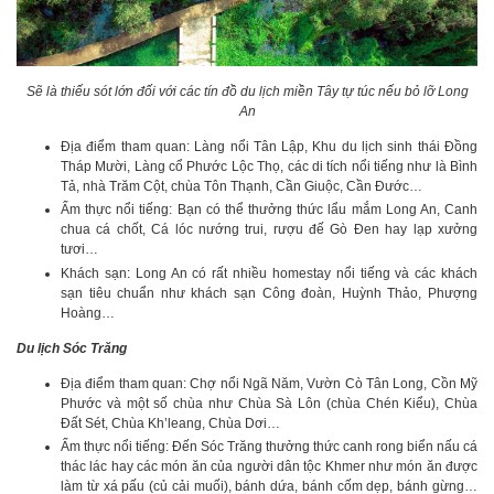
Sẽ là thiếu sót lớn đối với các tín đồ du lịch miền Tây tự túc nếu bỏ lỡ Long
An
Địa điểm tham quan: Làng nổi Tân Lập, Khu du lịch sinh thái Đồng
Tháp Mười, Làng cổ Phước Lộc Thọ, các di tích nổi tiếng như là Bình
Tả, nhà Trăm Cột, chùa Tôn Thạnh, Cần Giuộc, Cần Đước…
Ẩm thực nổi tiếng: Bạn có thể thưởng thức lẩu mắm Long An, Canh
chua cá chốt, Cá lóc nướng trui, rượu đế Gò Đen hay lạp xưởng
tươi…
Khách sạn: Long An có rất nhiều homestay nổi tiếng và các khách
sạn tiêu chuẩn như khách sạn Công đoàn, Huỳnh Thảo, Phượng
Hoàng…
Du lịch Sóc Trăng
Địa điểm tham quan: Chợ nổi Ngã Năm, Vườn Cò Tân Long, Cồn Mỹ
Phước và một số chùa như Chùa Sà Lôn (chùa Chén Kiểu), Chùa
Đất Sét, Chùa Kh’leang, Chùa Dơi…
Ẩm thực nổi tiếng: Đến Sóc Trăng thưởng thức canh rong biển nấu cá
thác lác hay các món ăn của người dân tộc Khmer như món ăn được
làm từ xá pấu (củ cải muối), bánh dứa, bánh cốm dẹp, bánh gừng…