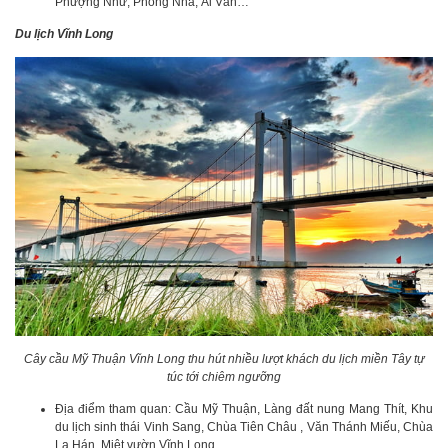
Phượng Như, Phong Nhã, Ái Vân…
Du lịch Vĩnh Long
Cây cầu Mỹ Thuận Vĩnh Long thu hút nhiều lượt khách du lịch miền Tây tự
túc tới chiêm ngưỡng
Địa điểm tham quan: Cầu Mỹ Thuận, Làng đất nung Mang Thít, Khu
du lịch sinh thái Vinh Sang, Chùa Tiên Châu , Văn Thánh Miếu, Chùa
La Hán, Miệt vườn Vĩnh Long,