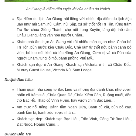
An Giang là điểm đến tuyệt vời của nhiều du khách
Địa điểm du lịch: An Giang nổi tiếng với nhiều địa điểm du lịch độc
đáo như núi Sam, núi Cấm, núi Sập, xứ sở thốt nốt Tri Tôn, rừng tràm
Trà Sư, chùa Giồng Thành, chợ nổi Long Xuyên, làng dệt thổ cẩm
Châu Giang, làng văn hóa người Chăm…
Khám phá ẩm thực An Giang với rất nhiều món ngon như: Cháo bò
Tri Tôn, bún nước kèn Châu Đốc, Chè làm từ thốt nốt, bánh canh bò
viên, bò leo núi, khô cá lóc đồng An Giang, Cơm nị và cà Púa của
người Chăm, tung lò mò, bánh phồng Phú Mỹ…
Khách sạn đẹp ở An Giang: Khách sạn Victoria ở thị xã Châu Đốc,
Murray Guest House, Victoria Núi Sam Lodge…
Du lịch Bạc Liêu
Tham quan nhà công tử Bạc Liêu và những địa danh khác như vườn
nhãn cổ trăm tuổi, Chùa Quan Đế, Chùa Xiêm Cán, Ruộng muối, đền
thờ Bác Hồ, Tháp cổ Vĩnh Hưng, hay vườn chim Bạc Liêu…
Ẩm thực nổi tiếng: Bánh tằm Ngan Dừa, Bánh củ cải, bún bò cay,
bánh tằm bì, bánh xèo, rượu nhãn…
Khách sạn đẹp: Khách sạn Bạc Liêu, Trần Vinh, Công Tử Bạc Liêu,
Đạt Ngọc, Hoàng Cung…
Du lịch Bến Tre