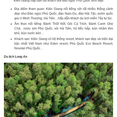
Kiên Giang hấp dẫn du khách bởi đảo ngọc Phú Quốc xinh đẹp
Địa điểm tham quan: Kiên Giang nổi tiếng với rất nhiều thắng cảnh
đẹp như Đảo ngọc Phú Quốc, đảo Nam Du, đảo Hải Tặc, vườn quốc
gia U Minh Thượng, Hà Tiên…hấp dẫn khách du lịch miền Tây tự túc.
Ẩm thực nổi tiếng: Bánh Thốt Nốt, Gỏi Cá Trích, Bánh Canh Ghẹ
Chả, rượu sim Phú Quốc, xôi Hà Tiên, hủ tiếu hấp, bún nhâm tôm
khô, bún nước kèn…
Khách sạn: Kiên Giang có hệ thống resort, khách sạn đẹp và hiện đại
bậc nhất Việt Nam như Eden resort, Phú Quốc Eco Beach Resort,
Novotel Phú Quốc…
Du lịch Long An