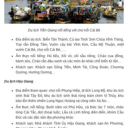
Du lịch Tiền Giang nổi tiếng với chợ nổi Cái Bè
Địa điểm du lịch: Biển Tân Thành, Cù lao Thới Sơn Chùa Vĩnh Tràng,
Trại rắn Đồng Tâm, Vườn cây trái Vĩnh Kim, Cầu Mỹ Thuận, miệt
vườn Cái Bè, chợ nổi Cái Bè, …
Ẩm thực nổi tiếng: Hủ tiếu, Xôi vò, xôi sầu riêng, Cháo cua đồng,
bánh xèo, Cháo rắn đậu xanh và các món ăn khác chế biến từ rắn…
Khách sạn: Khách sạn Sông Tiền, Minh Tài, Công Đoàn, Chương
Dương, Hướng Dương…
Du lịch Hậu Giang
Địa điểm tham quan: chợ nổi Phụng Hiệp, di tích Long Mỹ, khu du lịch
sinh thái Tây Đô, khu du lịch sinh thái rừng tràm chim Vị Thủy, khu
bảo tồn thiên nhiên Lung Ngọc Hoàng và công viên Xà No…
Ẩm thực nổi tiếng: Bưởi năm roi Phú Hữu, cá thác lác 7 món, cháo
lòng Cái Tắc, đọt choại luộc, Lẩu cá Linh bông điên điển, khóm Cầu
Đúc và các đặc sản địa phương khác
Khách sạn: Nhà khách Tỉnh Ủy Hậu Giang, khách sạn An Phương,