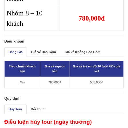
Nhóm 8 – 10
780,000đ
khách
Điều khoản
Bảng Giá
Giá Vé Bao Gồm
Giá Vé Không Bao Gồm
Tiêu chuẩn khách
Giá vé người
Giá vé trẻ em
(6-10 tuổi 75% giá
sạn
lớn
vé)
Mini
780.000₫
585.000₫
Quy định
Hủy Tour
Đổi Tour
Điều kiện hủy tour (ngày thường)