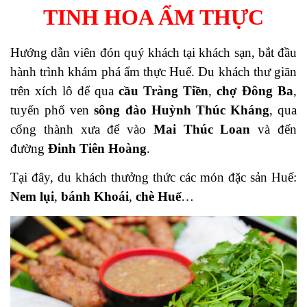
TINH HOA ẨM THỰC
Hướng dẫn viên đón quý khách tại khách sạn, bắt đầu
hành trình khám phá ẩm thực Huế. Du khách thư giãn
trên xích lô
để qua
cầu Tràng Tiền
,
chợ Đông Ba
,
tuyến phố ven
sông đào Huỳnh Thúc Kháng
, qua
cổng thành xưa để
vào
Mai Thúc Loan
và đến
đường
Đinh Tiên Hoàng
.
Tại đây, du khách thưởng thức các món đặc sản Huế:
Nem lụi
,
bánh Khoái
,
chè Huế
…