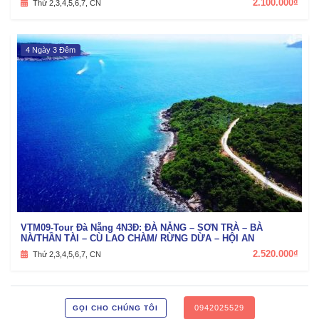
2.100.000₫
Thứ 2,3,4,5,6,7, CN
4 Ngày 3 Đêm
VTM09-Tour Đà Nẵng 4N3Đ: ĐÀ NẴNG – SƠN TRÀ – BÀ
NÀ/THẦN TÀI – CÙ LAO CHÀM/ RỪNG DỪA – HỘI AN
2.520.000₫
Thứ 2,3,4,5,6,7, CN
0942025529
GỌI CHO CHÚNG TÔI