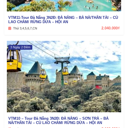
VTM11-Tour Đà Nẵng 3N2Đ: ĐÀ NẴNG – BÀ NÀ/THẦN TÀI – CÙ
LAO CHÀM/ RỪNG DỪA – HỘI AN
2.040.000₫
Thứ 3,4,5,6,7,CN
3 Ngày 2 Đêm
VTM10 – Tour Đà Nẵng 3N2Đ: ĐÀ NẴNG – SƠN TRÀ – BÀ
NÀ/THẦN TÀI – CÙ LAO CHÀM/ RỪNG DỪA – HỘI AN