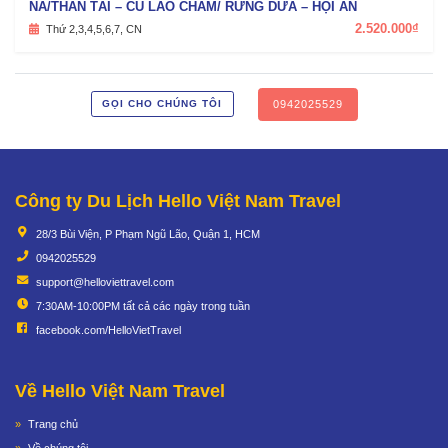
NÀ/THẦN TÀI – CÙ LAO CHÀM/ RỪNG DỪA – HỘI AN
2.520.000₫
Thứ 2,3,4,5,6,7, CN
0942025529
GỌI CHO CHÚNG TÔI
Công ty Du Lịch Hello Việt Nam Travel
28/3 Bùi Viện, P Phạm Ngũ Lão, Quận 1, HCM
0942025529
support@helloviettravel.com
7:30AM-10:00PM tất cả các ngày trong tuần
facebook.com/HelloVietTravel
Về Hello Việt Nam Travel
Trang chủ
Về chúng tôi