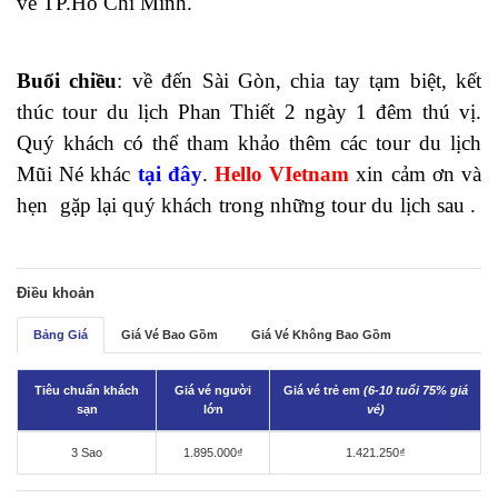
về TP.Hồ Chí Minh.
Buổi chiều
: về đến Sài Gòn, chia tay tạm biệt, kết
thúc tour du lịch Phan Thiết 2 ngày 1 đêm thú vị.
Quý khách có thể tham khảo thêm các tour du lịch
Mũi Né khác
tại đây
.
Hello VIetnam
xin cảm ơn và
hẹn gặp lại quý khách trong những tour du lịch sau .
Điều khoản
Bảng Giá
Giá Vé Bao Gồm
Giá Vé Không Bao Gồm
Tiêu chuẩn khách
Giá vé người
Giá vé trẻ em
(6-10 tuổi 75% giá
sạn
lớn
vé)
3 Sao
1.895.000₫
1.421.250₫