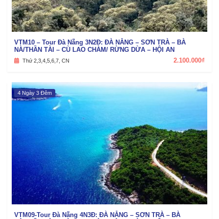
VTM10 – Tour Đà Nẵng 3N2Đ: ĐÀ NẴNG – SƠN TRÀ – BÀ
NÀ/THẦN TÀI – CÙ LAO CHÀM/ RỪNG DỪA – HỘI AN
2.100.000₫
Thứ 2,3,4,5,6,7, CN
4 Ngày 3 Đêm
VTM09-Tour Đà Nẵng 4N3Đ: ĐÀ NẴNG – SƠN TRÀ – BÀ