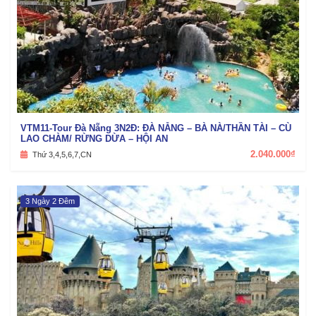
VTM11-Tour Đà Nẵng 3N2Đ: ĐÀ NẴNG – BÀ NÀ/THẦN TÀI – CÙ
LAO CHÀM/ RỪNG DỪA – HỘI AN
2.040.000₫
Thứ 3,4,5,6,7,CN
3 Ngày 2 Đêm