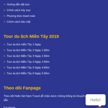
Hướng dẫn đặt tour
Chính sách hủy tour
Phương thức thanh toán
Chính sách bảo mật
Tour du lịch Miền Tây 2019
Tour du lịch miền Tây 1 Ngày
Tour du lịch Miền Tây 2 Ngày 1 Đêm
Tour du lịch Miền Tây 3 Ngày 2 Đêm
Tour du lịch Miền Tây 4 Ngày 3 Đêm
Tour du lịch Miền Tây 5 Ngày 4 Đêm
Tour du lịch Miền Tây 6 Ngày 5 Đêm
Theo dõi Fanpage
Theo dõi Hello Viet Nam Travel đễ nhận được những thông tin khuyến mãi cực hấp
Hello!
dẫn
Facebook