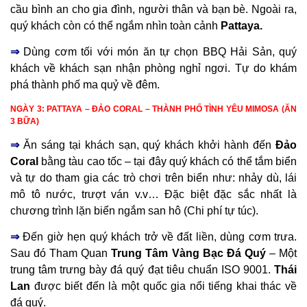
cầu bình an cho gia đình, người thân và bạn bè. Ngoài ra,
quý khách còn có thể ngắm nhìn toàn cảnh
Pattaya.
⇒
Dùng cơm tối với món ăn tự chọn BBQ Hải Sản, quý
khách về khách sạn nhận phòng nghỉ ngơi. Tự do khám
phá thành phố ma quỷ về đêm.
NGÀY 3: PATTAYA – ĐẢO CORAL – THÀNH PHỐ TÌNH YÊU MIMOSA (ĂN
3 BỮA)
⇒
Ăn sáng tại khách sạn, quý khách khởi hành đến
Đảo
Coral
bằng tàu cao tốc – tại đây quý khách có thể tắm biển
và tự do tham gia các trò chơi trên biển như: nhảy dù, lái
mô tô nước, trượt ván v.v… Đặc biệt đặc sắc nhất là
chương trình lặn biển ngắm san hô (Chi phí tự túc).
⇒
Đến giờ hẹn quý khách trở về đất liền, dùng cơm trưa.
Sau đó Tham Quan
Trung Tâm Vàng Bạc Đá Quý
–
Một
trung tâm trưng bày đá quý đạt tiêu chuẩn ISO 9001.
Thái
Lan
được biết đến là một quốc gia nổi tiếng khai thác về
đá quý.