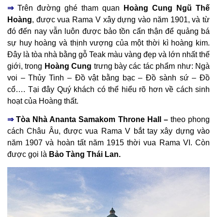
⇒
Trên đường ghé tham quan
Hoàng Cung Ngũ Thế
Hoàng
, được vua Rama V xây dựng vào năm 1901, và từ
đó đến nay vẫn luôn được bảo tồn cẩn thận để quảng bá
sự huy hoàng và thịnh vượng của một thời kì hoàng kim.
Đây là tòa nhà bằng gỗ Teak màu vàng đẹp và lớn nhất thế
giới, trong
Hoàng Cung
trưng bày các tác phẩm như: Ngà
voi – Thủy Tinh – Đồ vật bằng bạc – Đồ sành sứ – Đồ
cổ…. Tại đây Quý khách có thể hiểu rõ hơn về cách sinh
hoạt của Hoàng thất.
⇒
Tòa Nhà Ananta Samakom Throne Hall –
theo phong
cách Châu Âu, được vua Rama V bắt tay xây dựng vào
năm 1907 và hoàn tất năm 1915 thời vua Rama VI. Còn
được gọi là
Bảo Tàng Thái Lan.