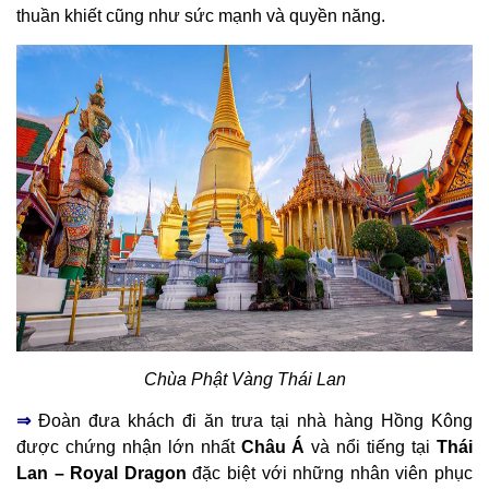
thuần khiết cũng như sức mạnh và quyền năng.
Chùa Phật Vàng Thái Lan
⇒
Đoàn đưa khách đi ăn trưa tại nhà hàng Hồng Kông
được chứng nhận lớn nhất
Châu Á
và nổi tiếng tại
Thái
Lan – Royal Dragon
đặc biệt với những
nhân viên phục