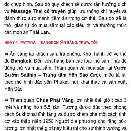
do chụp hình. Sau đó quý khách sẽ được tận hưởng dịch
vụ
Massage Thái cổ truyền
giúp lưu thông khí huyết và
đánh thức sức mạnh tiềm ẩn trong cơ thể. Sau đó sẽ là
thời gian tự do mua sắm tại các siêu thị và thưởng thức
các món ăn
Thái Lan.
NGÀY 4 : PATTAYA – BANGKOK (ĂN SÁNG, TRƯA, TỐI)
⇒
Ăn sáng tại khách sạn, trả phòng. Khởi hành trở về thủ
đô
Bangkok.
Đến cửa hàng bán các loại thổ sản Thái để
dùng thử và mua sắm. Tham quan và mua sắm tại
Vườn
Bướm Saithip – Trung tâm Yến Sào
được miêu tả lại
theo mô hình đảo yến Phuket, nơi khai thác và sản xuất
Yến Sào.
⇒
Tham quan
Chùa Phật Vàng
lớn nhất thế giới: cao 3
mét và nặng hơn 5,5 tấn. Tượng được đúc theo phong
cách Sukhothai tĩnh lặng và được khám phá một cách tình
cờ vào thập niên 1950 Người địa phương cho rằng bức
tượng lớn nhất thế giới này biểu thị cho sự thịnh vượng và