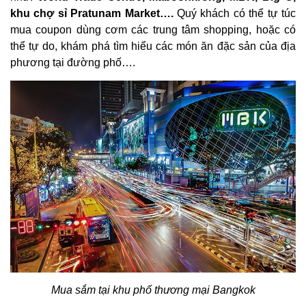
khu chợ sỉ Pratunam Market….
Quý khách có thể tự túc
mua coupon dùng cơm các trung tâm shopping, hoặc có
thể tự do, khám phá tìm hiểu các món ăn đặc sản của địa
phương tại đường phố….
Mua sắm tại khu phố thương mại Bangkok