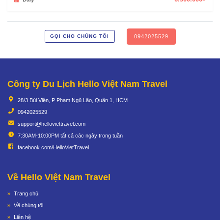
0942025529
GỌI CHO CHÚNG TÔI
Công ty Du Lịch Hello Việt Nam Travel
28/3 Bùi Viện, P Phạm Ngũ Lão, Quận 1, HCM
0942025529
support@helloviettravel.com
7:30AM-10:00PM tất cả các ngày trong tuần
facebook.com/HelloVietTravel
Về Hello Việt Nam Travel
Trang chủ
Về chúng tôi
Liên hệ