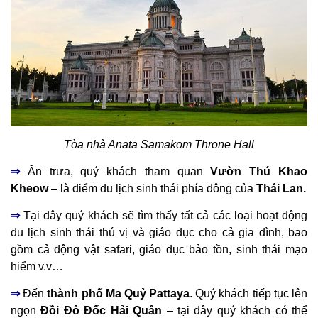
Tòa nhà Anata Samakom Throne Hall
⇒
Ăn trưa, quý khách tham quan
Vườn Thú Khao
Kheow
– là điểm du lịch sinh thái phía đông của
Thái Lan.
⇒
Tại đây quý khách sẽ tìm thấy tất cả các loại hoạt động
du lịch sinh thái thú vị và giáo dục cho cả gia đình, bao
gồm cả động vật safari, giáo dục bảo tồn, sinh thái mạo
hiểm v.v…
⇒
Đến
thành phố Ma Quỷ Pattaya
. Quý khách tiếp tục lên
ngọn
Đồi Đô Đốc Hải Quân
– tại đây quý khách có thể