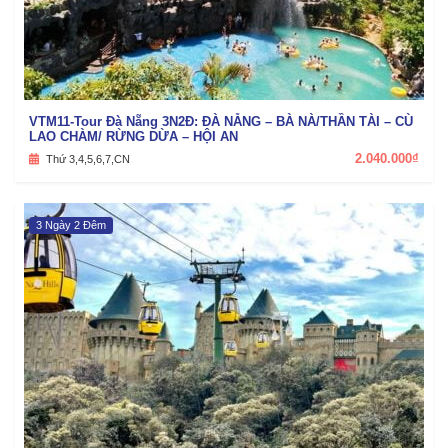
VTM11-Tour Đà Nẵng 3N2Đ: ĐÀ NẴNG – BÀ NÀ/THẦN TÀI – CÙ
LAO CHÀM/ RỪNG DỪA – HỘI AN
2.040.000₫
Thứ 3,4,5,6,7,CN
3 Ngày 2 Đêm