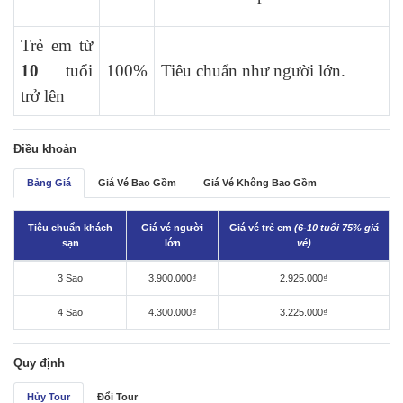
Trẻ em từ
10
tuổi
100%
Tiêu chuẩn như người lớn.
trở lên
Điều khoản
Bảng Giá
Giá Vé Bao Gồm
Giá Vé Không Bao Gồm
Tiêu chuẩn khách
Giá vé người
Giá vé trẻ em
(6-10 tuổi 75% giá
sạn
lớn
vé)
3 Sao
3.900.000₫
2.925.000₫
4 Sao
4.300.000₫
3.225.000₫
Quy định
Hủy Tour
Đổi Tour