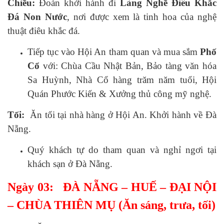
Chiều:
Đoàn khởi hành đi
Làng Nghề Điêu Khắc
Đá Non Nước
, nơi được xem là tinh hoa của nghệ
thuật điêu khắc đá
.
Tiếp tục vào Hội An tham quan và mua sắm
Phố
Cổ
với: Chùa Cầu Nhật Bản, Bảo tàng văn hóa
Sa Huỳnh, Nhà Cổ hàng trăm năm tuổi, Hội
Quán Phước Kiến & Xưởng thủ công mỹ nghệ.
Tối:
Ăn tối tại nhà hàng ở Hội An. Khởi hành về Đà
Nẵng.
Quý khách tự do tham quan và nghỉ ngơi tại
khách sạn ở Đà Nẵng.
Ngày 03: ĐÀ NẴNG – HUẾ – ĐẠI NỘI
– CHÙA THIÊN MỤ (Ăn sáng, trưa, tối)