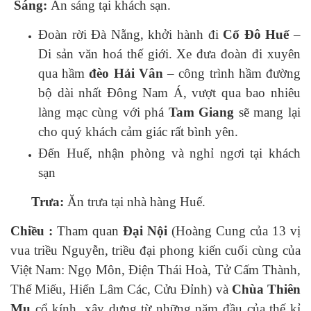
Sáng:
Ăn sáng tại khách sạn.
Đoàn rời Đà Nẵng, khởi hành đi
Cố Đô Huế
–
Di sản văn hoá thế giới. Xe đưa đoàn đi xuyên
qua hầm
đèo Hải Vân
– công trình hầm đường
bộ dài nhất Đông Nam Á, v
ượt qua bao nhiêu
làng mạc cùng với phá
Tam Giang
sẽ mang lại
cho quý khách cảm giác rất bình yên.
Đến Huế, nhận phòng và nghỉ ngơi tại khách
sạn
Trưa:
Ăn trưa tại nhà hàng Huế.
Chiều :
Tham quan
Đại Nội
(Hoàng Cung của 13 vị
vua triều Nguyễn, triều đại phong kiến cuối cùng của
Việt Nam: Ngọ Môn, Điện Thái Hoà, Tử Cấm Thành,
Thế Miếu, Hiển Lâm Các, Cửu Đỉnh) và
Chùa Thiên
Mụ
cổ kính, xây dựng từ những năm đầu của thế kỉ