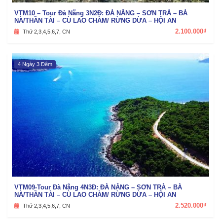
VTM10 – Tour Đà Nẵng 3N2Đ: ĐÀ NẴNG – SƠN TRÀ – BÀ
NÀ/THẦN TÀI – CÙ LAO CHÀM/ RỪNG DỪA – HỘI AN
2.100.000₫
Thứ 2,3,4,5,6,7, CN
4 Ngày 3 Đêm
VTM09-Tour Đà Nẵng 4N3Đ: ĐÀ NẴNG – SƠN TRÀ – BÀ
NÀ/THẦN TÀI – CÙ LAO CHÀM/ RỪNG DỪA – HỘI AN
2.520.000₫
Thứ 2,3,4,5,6,7, CN