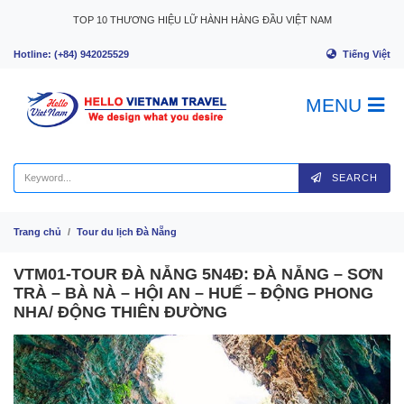
Skip to content
TOP 10 THƯƠNG HIỆU LỮ HÀNH HÀNG ĐẦU VIỆT NAM
Tiếng Việt
Hotline: (+84) 942025529
MENU
SEARCH
Trang chủ
Tour du lịch Đà Nẵng
VTM01-TOUR ĐÀ NẴNG 5N4Đ: ĐÀ NẴNG – SƠN
TRÀ – BÀ NÀ – HỘI AN – HUẾ – ĐỘNG PHONG
NHA/ ĐỘNG THIÊN ĐƯỜNG