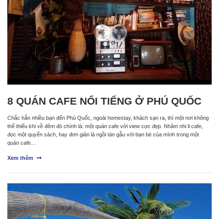
8 QUÁN CAFE NỔI TIẾNG Ở PHÚ QUỐC
Chắc hẳn nhiều bạn đến Phú Quốc, ngoài homestay, khách sạn ra, thì một nơi không
thể thiếu khi về đêm đó chính là: một quán cafe với view cực đẹp. Nhâm nhi li cafe,
đọc một quyển sách, hay đơn giản là ngồi tán gẫu với bạn bè của mình trong một
quán cafe…
Xem thêm