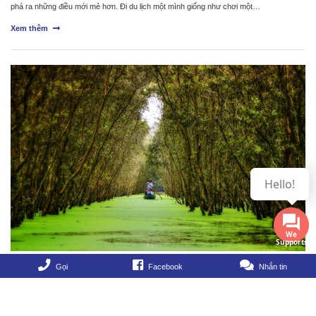
phá ra những điều mới mẻ hơn. Đi du lịch một mình giống như chơi một…
Xem thêm
Hello!
We
Supports
Gọi
Facebook
Nhắn tin
Những điểm du lịch miền Tây giá rẻ chất
lượng nhất