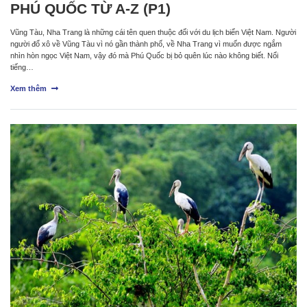
PHÚ QUỐC TỪ A-Z (P1)
Vũng Tàu, Nha Trang là những cái tên quen thuộc đối với du lịch biển Việt Nam. Người
người đổ xô về Vũng Tàu vì nó gần thành phố, về Nha Trang vì muốn được ngắm
nhìn hòn ngọc Việt Nam, vậy đó mà Phú Quốc bị bỏ quên lúc nào không biết. Nổi
tiếng…
Xem thêm