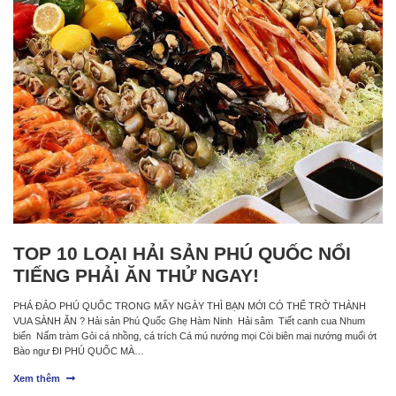
TOP 10 LOẠI HẢI SẢN PHÚ QUỐC NỔI
TIẾNG PHẢI ĂN THỬ NGAY!
PHÁ ĐẢO PHÚ QUỐC TRONG MẤY NGÀY THÌ BẠN MỚI CÓ THỂ TRỞ THÀNH
VUA SÀNH ĂN ? Hải sản Phú Quốc Ghẹ Hàm Ninh Hải sâm Tiết canh cua Nhum
biển Nấm tràm Gỏi cá nhồng, cá trích Cá mú nướng mọi Còi biên mai nướng muối ớt
Bào ngư ĐI PHÚ QUỐC MÀ…
Xem thêm